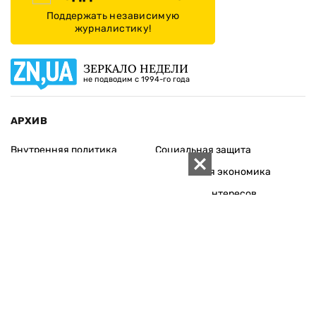
Поддержать независимую
журналистику!
ЗЕРКАЛО НЕДЕЛИ
не подводим с 1994-го года
АРХИВ
Внутренняя политика
Социальная защита
Международная политика
Зарубежная экономика
Макроуровень
Конфликт интересов
Энергорынок
Экономическая
безопасность
Приватизация
Персоналии
Экономика регионов
Социум
Наука
История
Технологии
Круг семьи