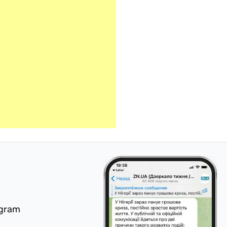
egram