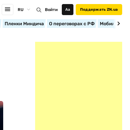
RU
Войти
Аа
Поддержать ZN.ua
Пленки Миндича
О переговорах с РФ
Мобилизация