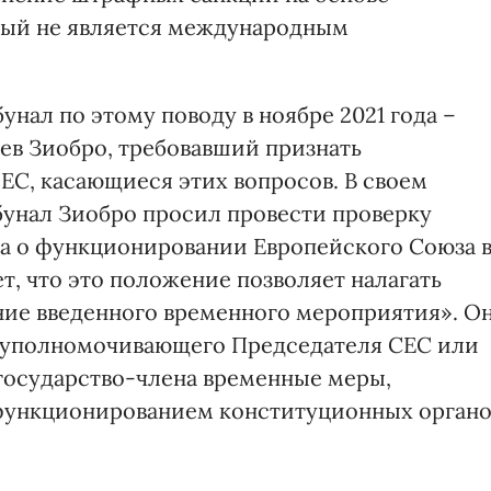
рый не является международным
нал по этому поводу в ноябре 2021 года –
ев Зиобро, требовавший признать
С, касающиеся этих вопросов. В своем
унал Зиобро просил провести проверку
ра о функционировании Европейского Союза 
ет, что это положение позволяет налагать
ие введенного временного мероприятия». О
С, уполномочивающего Председателя СЕС или
 государство-члена временные меры,
функционированием конституционных органо