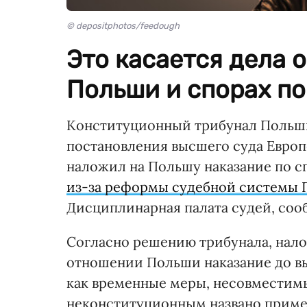
© depositphotos/feedough
Это касается дела 
Польши и спорах по
Конституционный трибунал Польш
постановления высшего суда Европ
наложил на Польшу наказание по сп
из-за реформы судебной системы 
Дисциплинарная палата судей, со
Согласно решению трибунала, нал
отношении Польши наказание до в
как временные меры, несовместимы
неконституционным названо приме