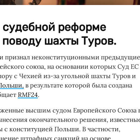
о судебной реформе
 поводу шахты Туров.
и признал неконституционными предыдущи
ейского союза, на основании которых Суд ЕС
ору с Чехией из-за угольной шахты Туров и
Польши,
в результате которой была создана
общает
RMF24
.
оженные высшим судом Европейского Союза 
ынесения окончательного решения, известны
 с конституцией Польши. В частности,
нение штрафных санкций на основе