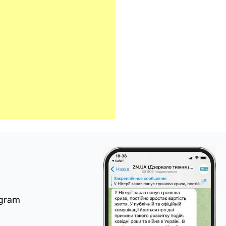
egram