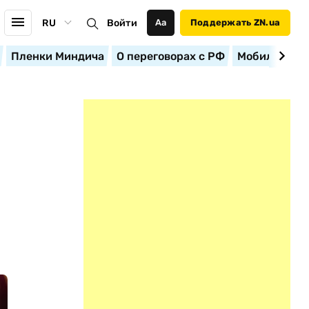
RU
Войти
Аа
Поддержать ZN.ua
Пленки Миндича
О переговорах с РФ
Мобилизация