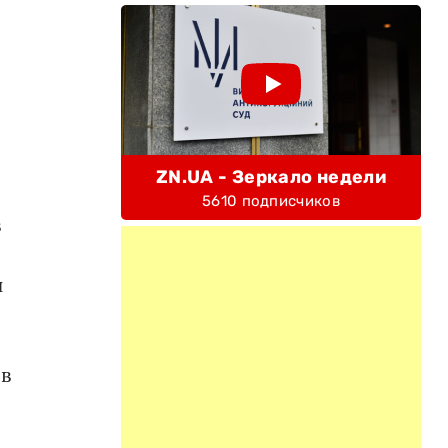
ZN.UA - Зеркало недели
5610 подписчиков
в
н
в