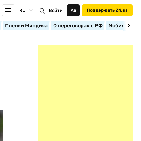
RU
Войти
Аа
Поддержать ZN.ua
Пленки Миндича
О переговорах с РФ
Мобилизация