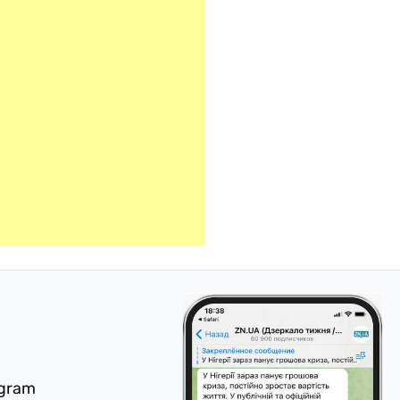
egram