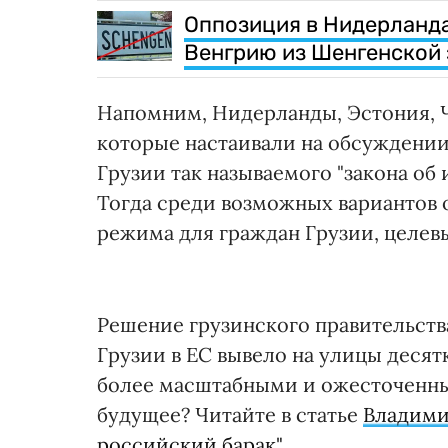
Оппозиция в Нидерланда
Венгрию из Шенгенской
Напомним, Нидерланды, Эстония, Ч
которые настаивали на обсуждении
Грузии так называемого "закона об 
Тогда среди возможных вариантов 
режима для граждан Грузии, целев
Решение грузинского правительства
Грузии в ЕС вывело на улицы десят
более масштабными и ожесточенным
будущее? Читайте в статье
Владими
российский барак"
.