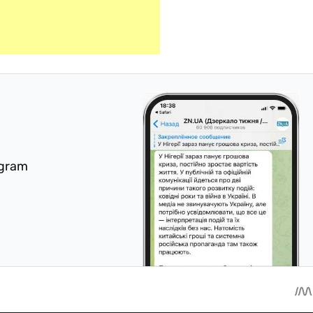
egram