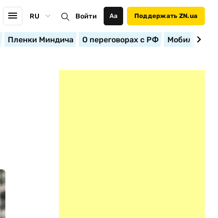
RU
Войти
Аа
Поддержать ZN.ua
Пленки Миндича
О переговорах с РФ
Мобилизация