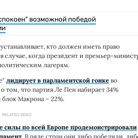
еспокоен" возможной победой
ии
устанавливает, кто должен иметь право
в случае, когда президент и премьер-минист
олитическим лагерям.
е"
лидирует в парламентской гонке
во
о том, что партия Ле Пен набирает 34%
а блок Макрона – 22%.
RELATED VIDEO
е силы по всей Европе продемонстрировали
рламент
. В ряде стран они либо победили, либ