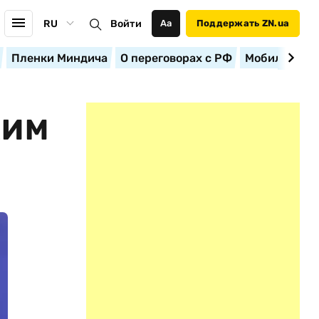
RU
Войти
Аа
Поддержать ZN.ua
Пленки Миндича
О переговорах с РФ
Мобилизация
КИМ