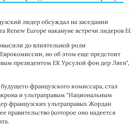
цузский лидер обсуждал на заседании
а Renew Europe накануне встречи лидеров Е
повысили до влиятельной роли
Еврокомиссии, но об этом еще предстоит
вым президентом ЕК Урсулой фон дер Ляен", 
 будущего французского комиссара, стал
акрона и ультраправым "Национальным
дер французских ультраправых Жордан
ее правительство (которое оно надеется
ата.