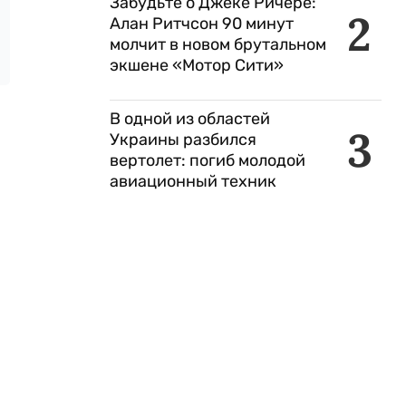
Забудьте о Джеке Ричере:
2
Алан Ритчсон 90 минут
молчит в новом брутальном
экшене «Мотор Сити»
В одной из областей
3
Украины разбился
вертолет: погиб молодой
авиационный техник