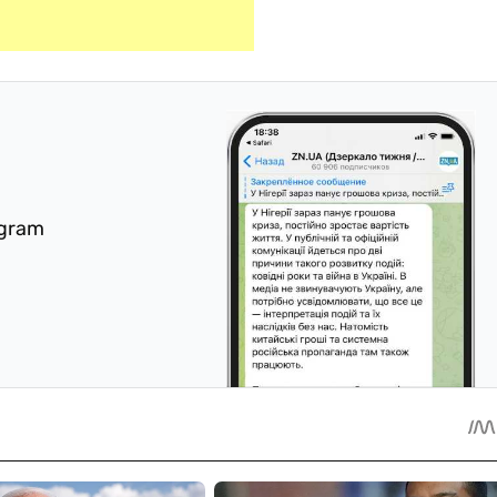
egram