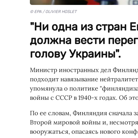
© EPA / OLIVIER HOSLET
"Ни одна из стран 
должна вести перег
голову Украины".
Министр иностранных дел Финлянди
подходит навязывание нейтралитет
упомянула о политике "финляндизац
войны с СССР в 1940-х годах. Об э
По ее словам, Финляндия сначала 
Второй мировой войны и, несмотря
вооружаться, опасаясь нового конф