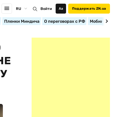
RU
Войти
Аа
Поддержать ZN.ua
Пленки Миндича
О переговорах с РФ
Мобилизация
О
НЕ
МУ