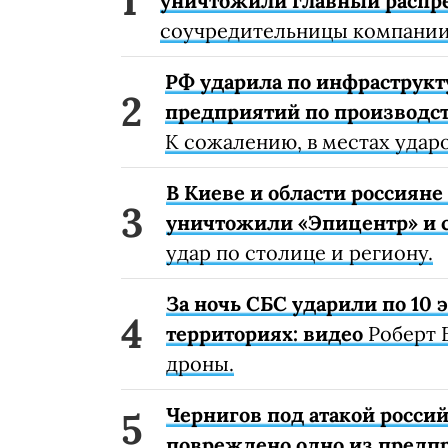
уничтожили главный распр
соучредительницы компании
РФ ударила по инфраструкт
предприятий по производст
К сожалению, в местах удар
В Киеве и области россиян
уничтожили «Эпицентр» и с
удар по столице и региону.
За ночь СБС ударили по 10
территориях: видео
Роберт 
дроны.
Чернигов под атакой россий
повреждено одно из предп