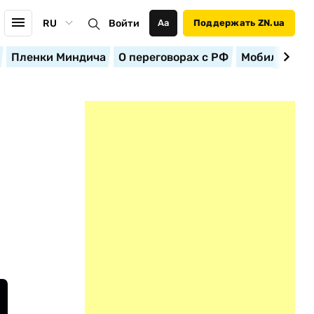
RU
Войти
Аа
Поддержать ZN.ua
Пленки Миндича
О переговорах с РФ
Мобилизация