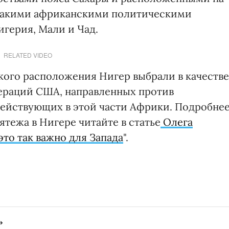
с такими африканскими политическими
игерия, Мали и Чад.
RELATED VIDEO
кого расположения Нигер выбрали в качестве
ераций США, направленных против
действующих в этой части Африки. Подробне
тежа в Нигере читайте в статье
Олега
это так важно для Запада
".