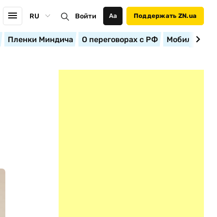
RU
Войти
Аа
Поддержать ZN.ua
Пленки Миндича
О переговорах с РФ
Мобилизация