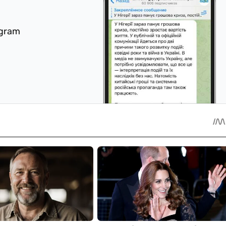
egram