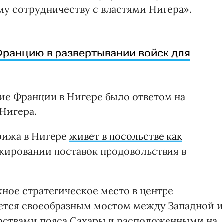
у сотрудничеству с властями Нигера».
Францию в развертывании войск для
и
вие Франции в Нигере было ответом на
Нигера.
арижа в Нигере
живет в посольстве как
окировании поставок продовольствия в
ное стратегическое место в центре
яется своеобразным мостом между Западной 
рствами пояса Сахары и расположенными на