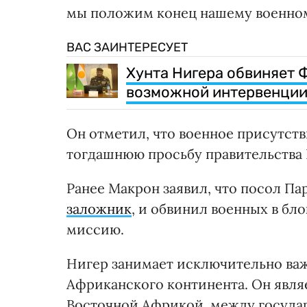
мы положим конец нашему военном
ВАС ЗАИНТЕРЕСУЕТ
Хунта Нигера обвиняет 
возможной интервенци
Он отметил, что военное присутст
тогдашнюю просьбу правительства 
Ранее Макрон заявил, что посол П
заложник
, и обвинил военных в бл
миссию.
Нигер занимает исключительно важ
Африканского континента. Он явл
Восточной Африкой, между госуда