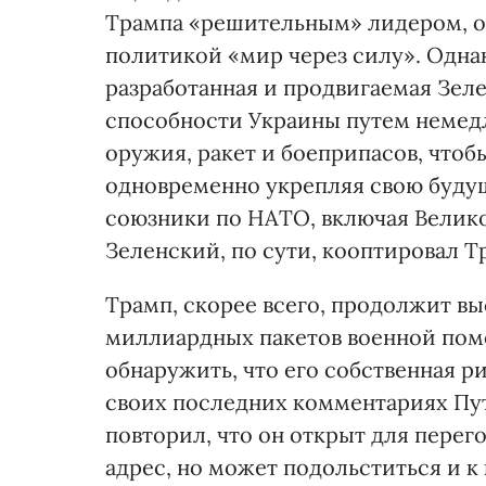
Трампа «решительным» лидером, он
политикой «мир через силу». Однак
разработанная и продвигаемая Зел
способности Украины путем немедл
оружия, ракет и боеприпасов, чтоб
одновременно укрепляя свою буду
союзники по НАТО, включая Велик
Зеленский, по сути, кооптировал Т
Трамп, скорее всего, продолжит вы
миллиардных пакетов военной пом
обнаружить, что его собственная р
своих последних комментариях Пут
повторил, что он открыт для перего
адрес, но может подольститься и к