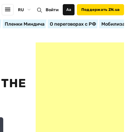
RU
Войти
Аа
Поддержать ZN.ua
Пленки Миндича
О переговорах с РФ
Мобилизация
Т
 THE