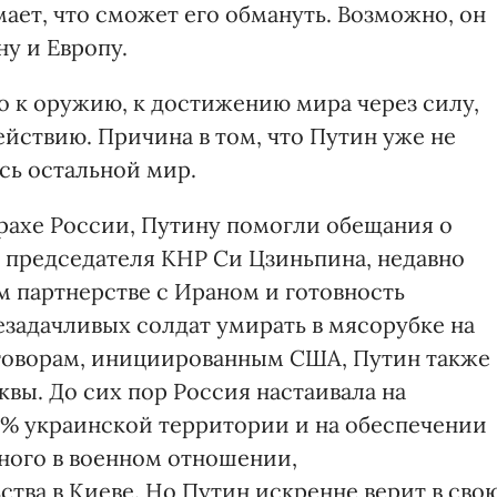
ает, что сможет его обмануть. Возможно, он
ну и Европу.
 к оружию, к достижению мира через силу,
йствию. Причина в том, что Путин уже не
сь остальной мир.
рахе России, Путину помогли обещания о
 председателя КНР Си Цзиньпина, недавно
м партнерстве с Ираном и готовность
езадачливых солдат умирать в мясорубке на
еговорам, инициированным США, Путин также
вы. До сих пор Россия настаивала на
 % украинской территории и на обеспечении
ного в военном отношении,
тва в Киеве. Но Путин искренне верит в сво