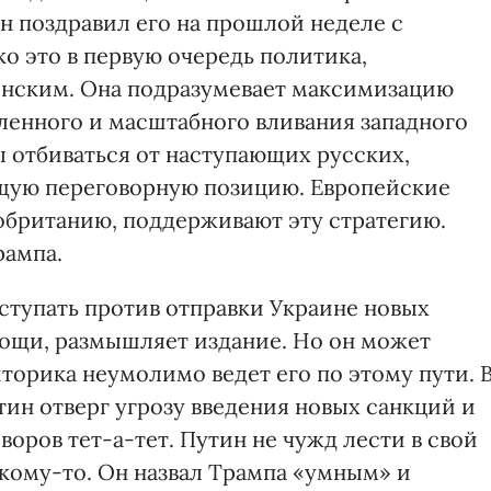
 поздравил его на прошлой неделе с
о это в первую очередь политика,
енским. Она подразумевает максимизацию
енного и масштабного вливания западного
ы отбиваться от наступающих русских,
щую переговорную позицию. Европейские
обританию, поддерживают эту стратегию.
рампа.
ступать против отправки Украине новых
ощи, размышляет издание. Но он может
иторика неумолимо ведет его по этому пути. 
ин отверг угрозу введения новых санкций и
воров тет-а-тет. Путин не чужд лести в свой
 кому-то. Он назвал Трампа «умным» и