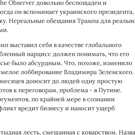
e ​​Observer довольно беспощаден и
 когда он вспоминает украинского президента,
чку. Нереальные обещания Трампа для реальн
ми.
мп выставил себя в качестве глобального
бленный нарцисс должен понимать, что его
асье было абсурдным. Что, похоже, изменило
 умелое лоббирование Владимира Зеленского.
 месяцев доносит до людей одну простую
отов к переговорам, проблема - в Путине.
гументов, по крайней мере в сознании
нфликт вредит бизнесу и наносит ущерб
стыдная лесть, смешанная с коварством. Назв