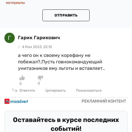
материалы
ОТПРАВИТЬ
Гарик Гарикович
4 Мая 2023, 22:10
а чего он к своему корефану не
побежал?,Пусть говнокомандующий
унитазников ему льготы и вставляет..
0
0
Ответить
Цитировать
Пожаловаться
Оставайтесь в курсе последних
событий!