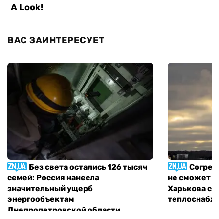
ВАС ЗАИНТЕРЕСУЕТ
Без света остались 126 тысяч
Согрет
семей: Россия нанесла
не сможет п
значительный ущерб
Харькова с 
энергообъектам
теплоснабж
Днепропетровской области