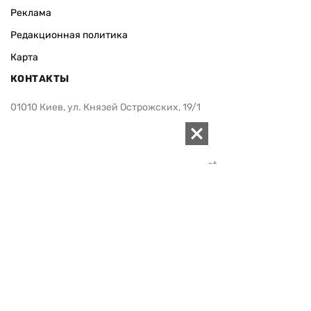
Реклама
Редакционная политика
Карта
КОНТАКТЫ
01010 Киев, ул. Князей Острожских, 19/1
Телефон редакции:
+380 (44) 280-04-85
Электронная почта редакции:
zn94@ukr.net
Электронная почта службы новостей:
editor@zn.ua
СОЦСЕТИ
ПОДДЕРЖАТЬ ZN.UA
Поддержать независимую