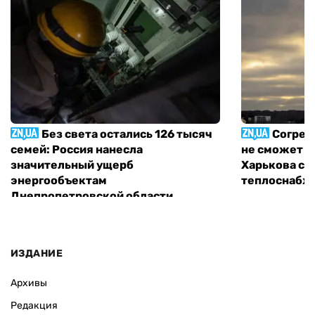
Без света остались 126 тысяч
Согрет
семей: Россия нанесла
не сможет п
значительный ущерб
Харькова с 
энергообъектам
теплоснабж
Днепропетровской области
ИЗДАНИЕ
Архивы
Редакция