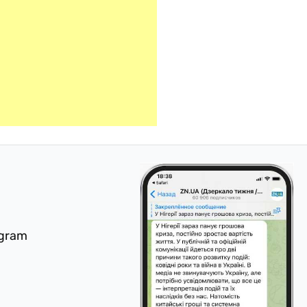
egram