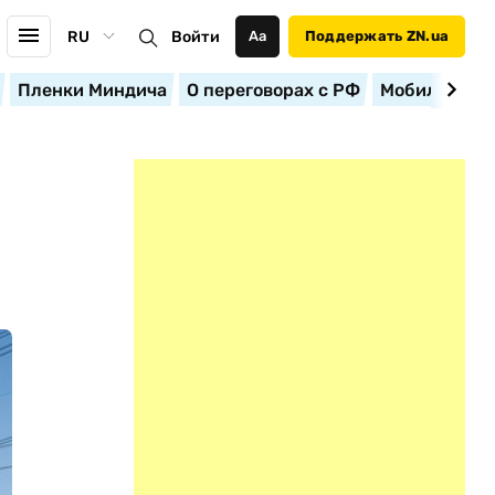
RU
Войти
Аа
Поддержать ZN.ua
Пленки Миндича
О переговорах с РФ
Мобилизация