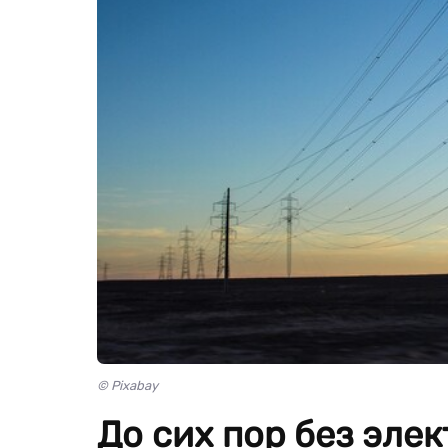
© Pixabay
До сих пор без эле