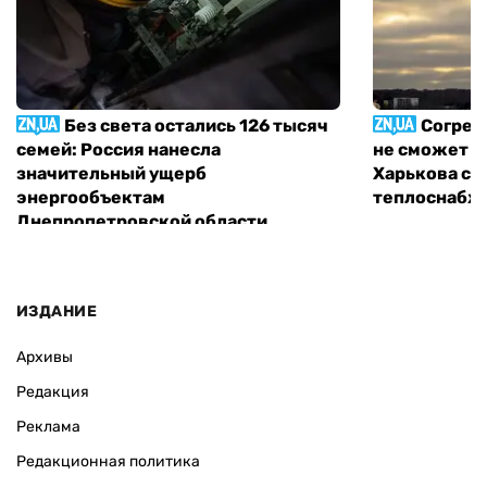
Без света остались 126 тысяч
Согрет
семей: Россия нанесла
не сможет п
значительный ущерб
Харькова с 
энергообъектам
теплоснабж
Днепропетровской области
ИЗДАНИЕ
Архивы
Редакция
Реклама
Редакционная политика