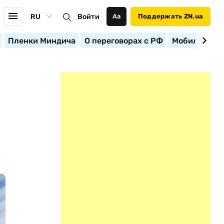
RU
Войти
Аа
Поддержать ZN.ua
Пленки Миндича
О переговорах с РФ
Мобилизация