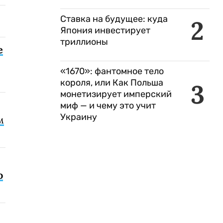
Ставка на будущее: куда
2
Япония инвестирует
триллионы
е
«1670»: фантомное тело
короля, или Как Польша
3
монетизирует имперский
миф — и чему это учит
Украину
м
о