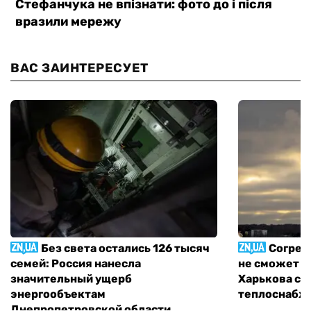
ВАС ЗАИНТЕРЕСУЕТ
Без света остались 126 тысяч
Согрет
семей: Россия нанесла
не сможет п
значительный ущерб
Харькова с 
энергообъектам
теплоснабж
Днепропетровской области