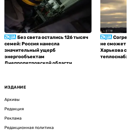
Без света остались 126 тысяч
Согрет
семей: Россия нанесла
не сможет п
значительный ущерб
Харькова с 
энергообъектам
теплоснабж
Днепропетровской области
ИЗДАНИЕ
Архивы
Редакция
Реклама
Редакционная политика