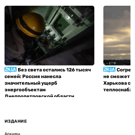
Без света остались 126 тысяч
Согрет
семей: Россия нанесла
не сможет п
значительный ущерб
Харькова с 
энергообъектам
теплоснабж
Днепропетровской области
ИЗДАНИЕ
Архивы