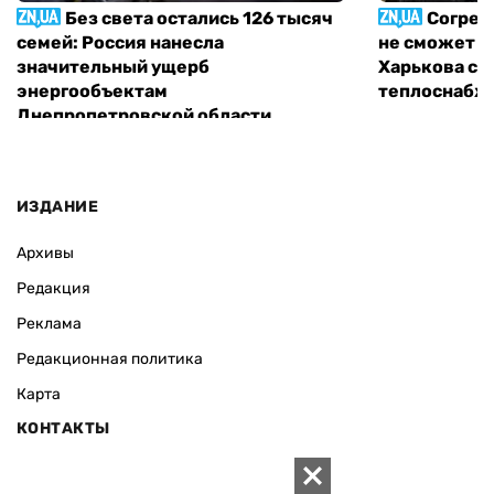
Без света остались 126 тысяч
Согрет
семей: Россия нанесла
не сможет п
значительный ущерб
Харькова с 
энергообъектам
теплоснабж
Днепропетровской области
ИЗДАНИЕ
Архивы
Редакция
Реклама
Редакционная политика
Карта
КОНТАКТЫ
01010 Киев, ул. Князей Острожских, 19/1