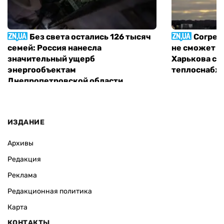
Без света остались 126 тысяч
Согрет
семей: Россия нанесла
не сможет п
значительный ущерб
Харькова с 
энергообъектам
теплоснабж
Днепропетровской области
ИЗДАНИЕ
Архивы
Редакция
Реклама
Редакционная политика
Карта
КОНТАКТЫ