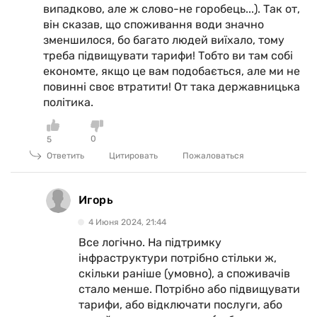
випадково, але ж слово-не горобець...). Так от,
він сказав, що споживання води значно
зменшилося, бо багато людей виїхало, тому
треба підвищувати тарифи! Тобто ви там собі
економте, якщо це вам подобається, але ми не
повинні своє втратити! От така державницька
політика.
0
5
Ответить
Цитировать
Пожаловаться
Игорь
4 Июня 2024, 21:44
Все логічно. На підтримку
інфраструктури потрібно стільки ж,
скільки раніше (умовно), а споживачів
стало менше. Потрібно або підвищувати
тарифи, або відключати послуги, або