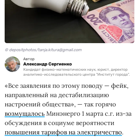
© depositphotos/tanja.kitura@gmail.com
Автор
Александр Сергиенко
Кандидат физико-математических наук, юрист, директор
аналитико-исследовательского центра "Институт города".
«Все заявления по этому поводу — фейк,
направленный на дестабилизацию
настроений общества», — так горячо
возмущалось
Минэнерго 1 марта с.г. из-за
обсуждения в социуме вероятности
повышения тарифов на электричество
.