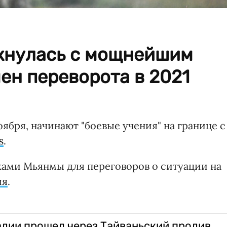
кнулась с мощнейшим
ен переворота в 2021
оября, начинают "боевые учения" на границе с
s
.
ками Мьянмы для переговоров о ситуации на
ия
.
лии прошел через Тайваньский пролив