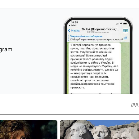
egram