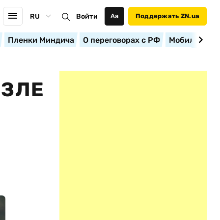
RU
Войти
Аа
Поддержать ZN.ua
Пленки Миндича
О переговорах с РФ
Мобилизация
ОЗЛЕ