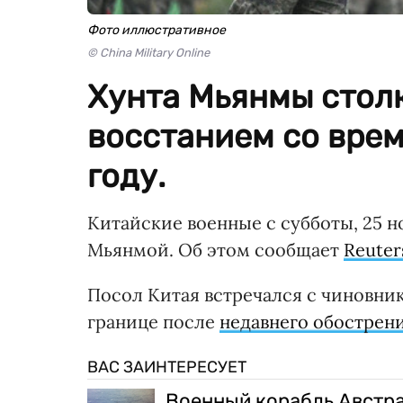
Фото иллюстративное
© China Military Online
Хунта Мьянмы стол
восстанием со врем
году.
Китайские военные с субботы, 25 н
Мьянмой. Об этом сообщает
Reuter
Посол Китая встречался с чиновни
границе после
недавнего обострен
ВАС ЗАИНТЕРЕСУЕТ
Военный корабль Австра