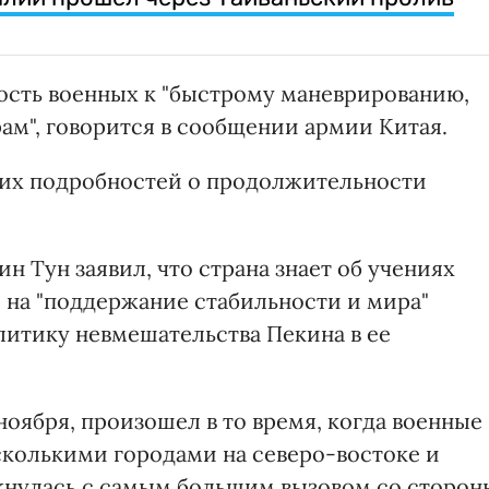
ость военных к "быстрому маневрированию,
ам", говорится в сообщении армии Китая.
ких подробностей о продолжительности
 Тун заявил, что страна знает об учениях
ы на "поддержание стабильности и мира"
литику невмешательства Пекина в ее
ноября, произошел в то время, когда военные
колькими городами на северо-востоке и
лкнулась с самым большим вызовом со сторон