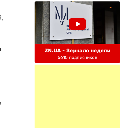
й,
а
ZN.UA - Зеркало недели
5610 подписчиков
в