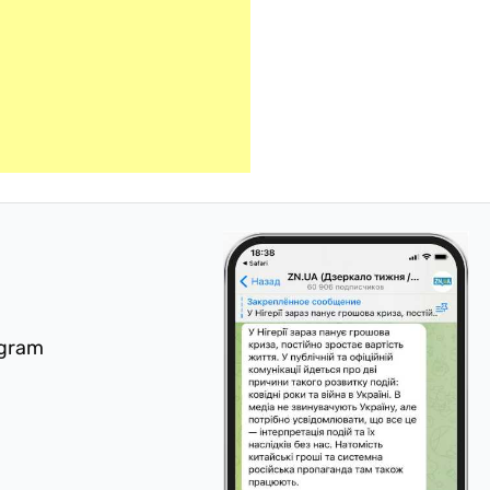
egram