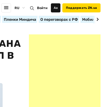
RU
Войти
Аа
Поддержать ZN.ua
Пленки Миндича
О переговорах с РФ
Мобилизация
ТАНА
Л В