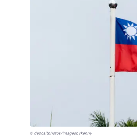
© depositphotos/imagesbykenny