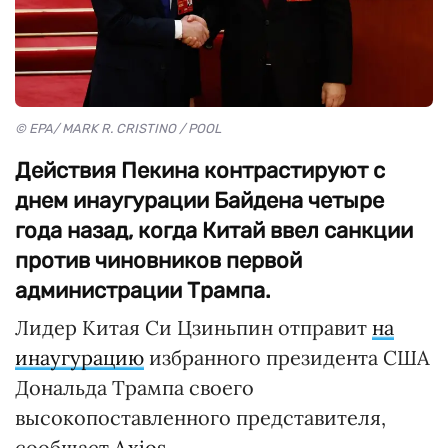
© EPA/ MARK R. CRISTINO / POOL
Действия Пекина контрастируют с
днем инаугурации Байдена четыре
года назад, когда Китай ввел санкции
против чиновников первой
администрации Трампа.
Лидер Китая Си Цзиньпин отправит
на
инаугурацию
избранного президента США
Дональда Трампа своего
высокопоставленного представителя,
сообщает
Axios
.