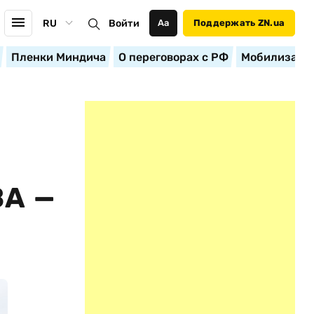
RU
Войти
Аа
Поддержать ZN.ua
Пленки Миндича
О переговорах с РФ
Мобилизация
А —