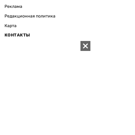
Реклама
Редакционная политика
Карта
КОНТАКТЫ
01010 Киев, ул. Князей Острожских, 19/1
Телефон редакции:
+380 (44) 280-04-85
Электронная почта редакции:
zn94@ukr.net
Электронная почта службы новостей:
editor@zn.ua
СОЦСЕТИ
ПОДДЕРЖАТЬ ZN.UA
Поддержать независимую