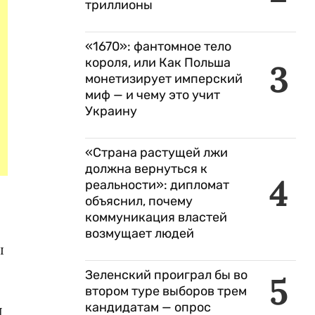
триллионы
«1670»: фантомное тело
короля, или Как Польша
3
монетизирует имперский
миф — и чему это учит
Украину
«Страна растущей лжи
должна вернуться к
4
реальности»: дипломат
объяснил, почему
коммуникация властей
возмущает людей
ы
Зеленский проиграл бы во
5
втором туре выборов трем
кандидатам — опрос
Ц