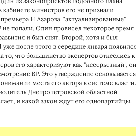
Один из законопроектов подобного плана
 в кабинете министров его не признали
премьера Н.Азарова, "актуализированные"
Р не попали. Один провисел некоторое время
звития и был снят. Второй, хотя и был
И уже после этого в середине января появилс
а то, что большинство экспертов отнеслись к
еров его характеризуют как "несерьезный", он
ссмотрение ВР. Это утверждение основывается
 понимании места его автора в системе власти.
оводитель Днепропетровской областной
елает, и какой закон ждут его однопартийцы.