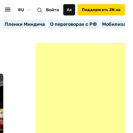
RU
Войти
Аа
Поддержать ZN.ua
Пленки Миндича
О переговорах с РФ
Мобилизация