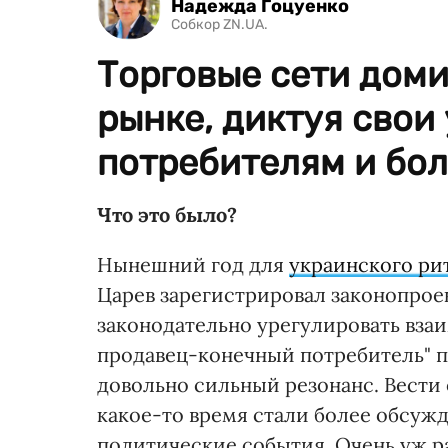
Надежда Гоцуенко
Собкор ZN.UA.
Торговые сети дом
рынке, диктуя свои
потребителям и бо
Что это было?
Нынешний год для
украинского ри
Царев зарегистрировал законопроек
законодательно урегулировать вза
продавец-конечный потребитель" п
довольно сильный резонанс. Вести
какое-то время стали более обсуж
политические события. Очень уж р