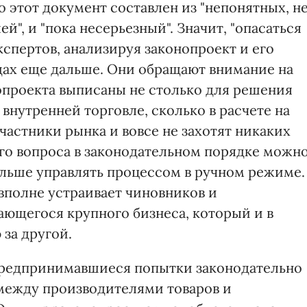
о этот документ составлен из "непонятных, н
, и "пока несерьезный". Значит, "опасаться
кспертов, анализируя законопроект и его
дах еще дальше. Они обращают внимание на
опроекта выписаны не столько для решения
нутренней торговле, сколько в расчете на
частники рынка и вовсе не захотят никаких
го вопроса в законодательном порядке можн
 дальше управлять процессом в ручном режиме.
полне устраивает чиновников и
ающегося крупного бизнеса, который и в
 за другой.
 предпринимавшиеся попытки законодательно
между производителями товаров и