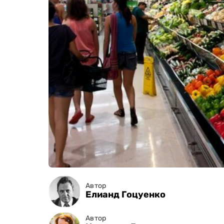
Автор
Елианд Гоцуенко
Автор