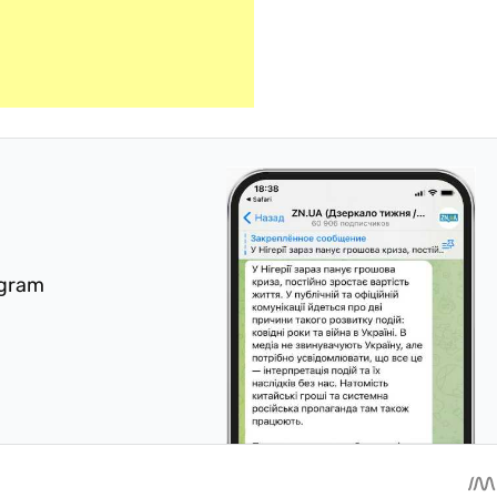
egram