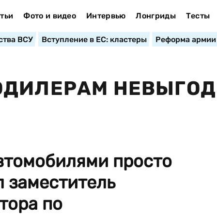
тьи
Фото и видео
Интервью
Лонгриды
Тесты
ства ВСУ
Вступление в ЕС: кластеры
Реформа армии
ОДИЛЕРАМ НЕВЫГО
автомобилями просто
л заместитель
тора по