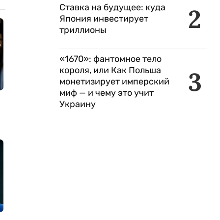
Ставка на будущее: куда
2
Япония инвестирует
триллионы
«1670»: фантомное тело
короля, или Как Польша
3
монетизирует имперский
миф — и чему это учит
Украину