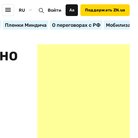
RU
Войти
Аа
Поддержать ZN.ua
Пленки Миндича
О переговорах с РФ
Мобилизация
ДНО