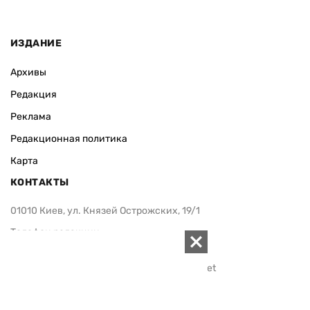
ИЗДАНИЕ
Архивы
Редакция
Реклама
Редакционная политика
Карта
КОНТАКТЫ
01010 Киев, ул. Князей Острожских, 19/1
Телефон редакции:
+380 (44) 280-04-85
Электронная почта редакции:
zn94@ukr.net
Электронная почта службы новостей:
editor@zn.ua
СОЦСЕТИ