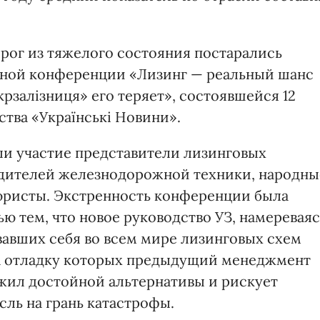
рог из тяжелого состояния постарались
ной конференции «Лизинг — реальный шанс
рзалізниця» его теряет», состоявшейся 12
тва «Українські Новини».
ли участие представители лизинговых
дителей железнодорожной техники, народны
юристы. Экстренность конференции была
ю тем, что новое руководство УЗ, намереваяс
вавших себя во всем мире лизинговых схем
на отладку которых предыдущий менеджмент
ожил достойной альтернативы и рискует
ль на грань катастрофы.