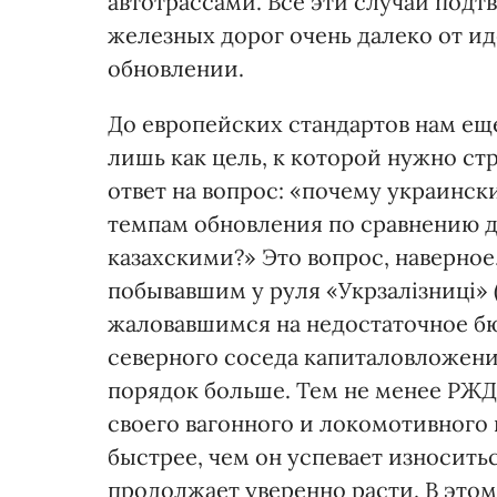
автотрассами. Все эти случаи под
железных дорог очень далеко от ид
обновлении.
До европейских стандартов нам еще
лишь как цель, к которой нужно ст
ответ на вопрос: «почему украинск
темпам обновления по сравнению 
казахскими?» Это вопрос, наверное
побывавшим у руля «Укрзалізниці» 
жаловавшимся на недостаточное б
северного соседа капиталовложени
порядок больше. Тем не менее РЖД
своего вагонного и локомотивного 
быстрее, чем он успевает износитьс
продолжает уверенно расти. В этом