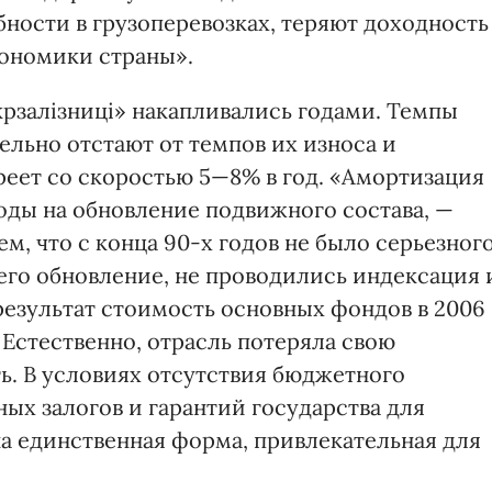
ности в грузоперевозках, теряют доходность
кономики страны».
рзалізниці» накапливались годами. Темпы
ельно отстают от темпов их износа и
ареет со скоростью 5—8% в год. «Амортизация
оды на обновление подвижного состава, —
ем, что с конца 90-х годов не было серьезног
его обновление, не проводились индексация 
результат стоимость основных фондов в 2006
 Естест­венно, отрасль потеряла свою
. В условиях отсутствия бюджетного
ых залогов и гарантий государства для
а единственная форма, привлекательная для