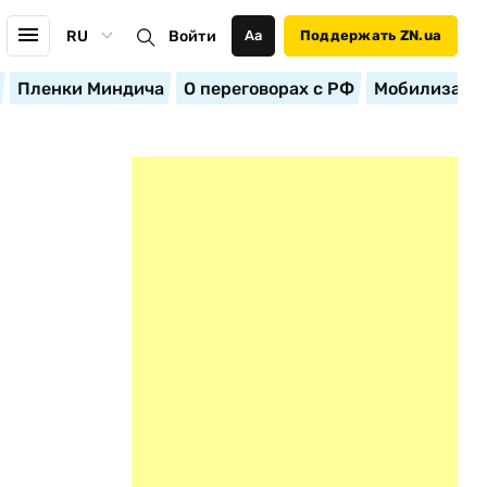
RU
Войти
Аа
Поддержать ZN.ua
Пленки Миндича
О переговорах с РФ
Мобилизация