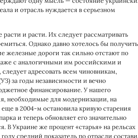
тверждают одну мысль — состояние украински
еала и отрасль нуждается в серьезном
 расти и расти. Их следует рассматривать
ремиться. Однако давно хотелось бы получить
ие железные дороги так сильно отстают по
даже с аналогичными им российскими и
, следует адресовать всем чиновникам,
(УЗ) за годы независимости и вечно
юджетное финансирование. У нашего
я, необходимые для модернизации, на
 еще в 2004-м остановила кривую старения
парка и теперь обновляет его значительно
я. В Украине же процент «старья» на рельсах
 году средний показатель по отрасли состави