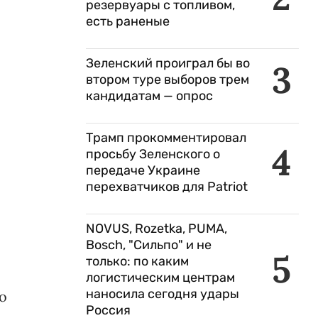
резервуары с топливом,
есть раненые
Зеленский проиграл бы во
3
втором туре выборов трем
кандидатам — опрос
Трамп прокомментировал
4
просьбу Зеленского о
передаче Украине
перехватчиков для Patriot
NOVUS, Rozetka, PUMA,
Bosch, "Сильпо" и не
5
только: по каким
логистическим центрам
наносила сегодня удары
о
Россия