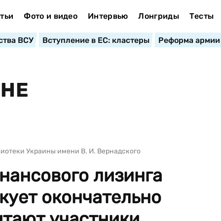
тьи
Фото и видео
Интервью
Лонгриды
Тесты
ства ВСУ
Вступление в ЕС: кластеры
Реформа армии
АНЕ
иотеки Украины имени В. И. Вернадского
нансового лизинга
кует окончательно
итают участники