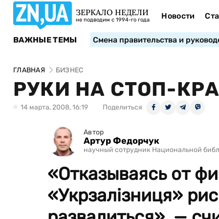
ЗЕРКАЛО НЕДЕЛИ
Новости
Ста
не подводим с 1994-го года
ВАЖНЫЕ ТЕМЫ
Смена правительства и руковод
ГЛАВНАЯ
БИЗНЕС
РУКИ НА СТОП-КР
14 марта, 2008, 16:19
Поделиться
Автор
Артур Федорчук
научный сотрудник Национальной библ
«Отказываясь от фи
«Укрзалізниця» рис
развалиться», — сч