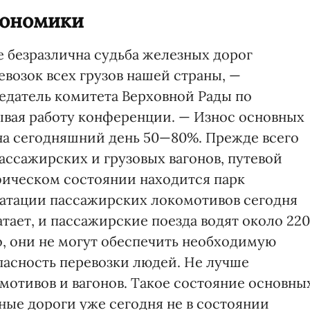
кономики
е безразлична судьба железных дорог
возок всех грузов нашей страны, —
едатель комитета Верховной Рады по
рывая работу конференции. — Износ основных
 на сегодняшний день 50—80%. Прежде всего
пассажирских и грузовых вагонов, путевой
фическом состоянии находится парк
уатации пассажирских локомотивов сегодня
атает, и пассажирские поезда водят около 220
о, они не могут обеспечить необходимую
опасность перевозки людей. Не лучше
мотивов и вагонов. Такое состояние основны
ные дороги уже сегодня не в состоянии