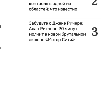
2
контроля в одной из
областей: что известно
Забудьте о Джеке Ричере:
а
3
Алан Ритчсон 90 минут
молчит в новом брутальном
экшене «Мотор Сити»
ы