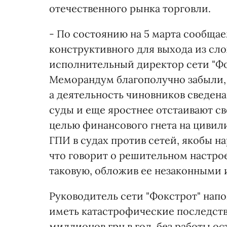
отечественного рынка торговли.
- По состоянию на 5 марта сообщае
конструктивного для выхода из сл
исполнительный директор сети "Фо
Меморандум благополучно забыли, 
а деятельность чиновников сведена 
суды и еще яростнее отстаивают св
целью финансового гнета на цивил
ГПИ в судах против сетей, якобы н
что говорит о решительном настрое
таковую, обложив ее незаконными
Руководитель сети "Фокстрот" напо
иметь катастрофические последств
миллионов грн в год, без работы о