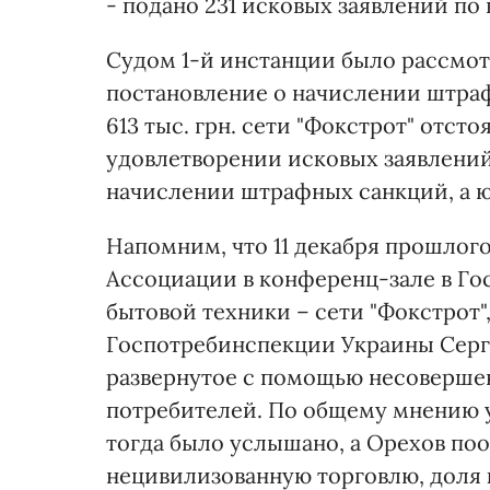
- подано 231 исковых заявлений по 
Судом 1-й инстанции было рассмотр
постановление о начислении штрафов
613 тыс. грн. сети "Фокстрот" отсто
удовлетворении исковых заявлений
начислении штрафных санкций, а 
Напомним, что 11 декабря прошлог
Ассоциации в конференц-зале в Г
бытовой техники – сети "Фокстрот"
Госпотребинспекции Украины Серге
развернутое с помощью несовершен
потребителей. По общему мнению у
тогда было услышано, а Орехов по
нецивилизованную торговлю, доля 