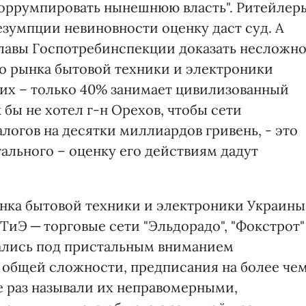
коррумпировать нынешнюю власть". Ритейлер
езумпции невиновности оценку даст суд. А
лавы Госпотребинспекции доказать несложно
го рынка бытовой техники и электроники
 них – только 40% занимает цивилизованный
к бы не хотел г-н Орехов, чтобы сети
алогов на десятки миллиардов гривень, - это
тального – оценку его действиям дадут
нка бытовой техники и электроники Украины
ТиЭ ─ торговые сети "Эльдорадо", "Фокстрот"
азались под пристальным вниманием
 общей сложности, предписания на более че
е раз называли их неправомерными,