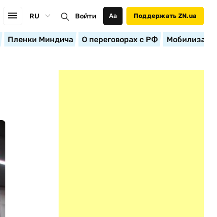
RU
Войти
Аа
Поддержать ZN.ua
Пленки Миндича
О переговорах с РФ
Мобилизация