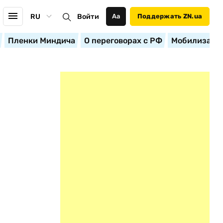
RU
Войти
Аа
Поддержать ZN.ua
Пленки Миндича
О переговорах с РФ
Мобилизация