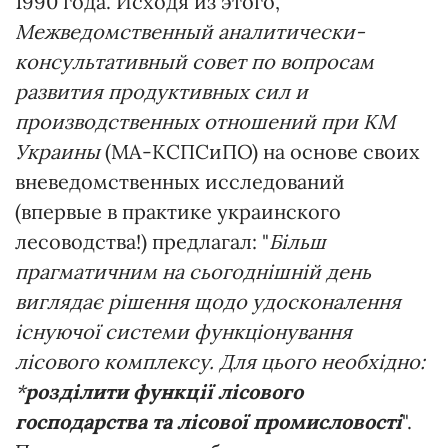
1990 года. Исходя из этого,
Межведомственный аналитически-
консультативный совет по вопросам
развития продуктивных сил и
производственных отношений при КМ
Украины
(МА-КСПСиПО) на основе своих
вневедомственных исследований
(впервые в практике украинского
лесоводства!) предлагал: "
Більш
прагматичним на сьогоднішній день
виглядає рішення щодо удосконалення
існуючої системи функціонування
лісового комплексу. Для цього необхідно:
*
розділити функції лісового
господарства та лісової промисловості
".