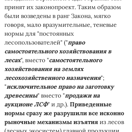
принят их законопроект. Таким образом
были возведены в ранг Закона, мягко
говоря, мало вразумительные, теневые
нормы для "постоянных
лесопользователей" ("
право
самостоятельного хозяйствования в
лесах
", вместо "
самостоятельного
хозяйствования на землях
лесохозяйственного назначения
";
"
исключительное право на заготовку
древесины
" вместо "
продажи на
аукционе ЛСФ
" и др.).
Приведенные
нормы сразу же разрушили все исконно
рыночные механизмы изъятия
из лесов
(лесных экосистем) главной продукции