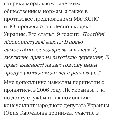
вопреки морально-этическим
общественным нормам, а также в
противовес предложениям МА-КСПС
иПО, провели это в Лесной кодекс
Украины. Его статья 19 гласит: "
Постійні
лісокористувачі мають: 1) право
самостійно господарювати в лісах; 2)
виключне право на заготівлю деревини
;
3)
право власності на заготовлену ними
продукцію та доходи від її реалізації
…".
Мне доподлинно известны перипетии с
принятием в 2006 году ЛК Украины, т. к.
по долгу службы и как помощник-
консультант народного депутата Украины
Юрия Кармазина принимал участие в