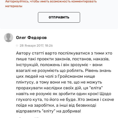
Авторизуйтесь, чтобы иметь возможность комментировать
материалы
ОТПРАВИТЬ
Олег Федоров
28 Января 2017, 18:26
Автору статті варто поспілкуватися з тими хто
пише такі проекти законів, постанов, наказів,
інструкцій, положень і він зрозуміє - вони
взагалі не розуміють що роблять. Рівень знань
цих людей на чолі з Гройсманом нище
плінтусу, а тому вони не те, що не можуть
прорахувати наслідки своїх дій, ця "еліта"
навіть не розуміє як зробити один крок! Щодо
глухого кута, то його не буде. Хто зможе і схоче
поїде на заробітки, а інші від безвиході
відправлять "еліту" на добрива!