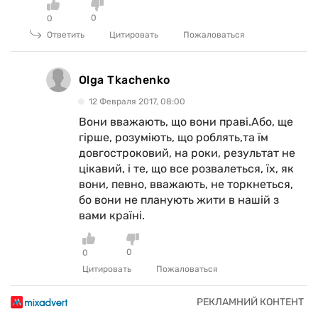
0
0
Ответить
Цитировать
Пожаловаться
Olga Tkachenko
12 Февраля 2017, 08:00
Вони вважають, що вони праві.Або, ще
гірше, розуміють, що роблять,та їм
довгостроковий, на роки, результат не
цікавий, і те, що все розвалеться, їх, як
вони, певно, вважають, не торкнеться,
бо вони не планують жити в нашій з
вами країні.
0
0
Цитировать
Пожаловаться