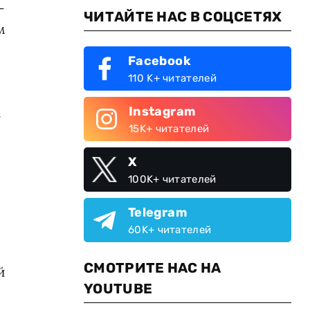
-
ЧИТАЙТЕ НАС В СОЦСЕТЯХ
м
Facebook
110 K+ читателей
а
Instagram
15K+ читателей
X
100K+ читателей
Telegram
60K+ читателей
СМОТРИТЕ НАС НА
й
YOUTUBE