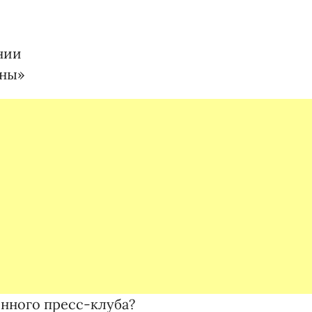
нии
ины»
онного пресс-клуба?