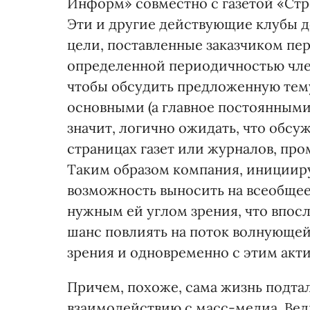
Информ» совместно с газетой «Стр
Эти и другие действующие клубы д
цели, поставленные заказчиком пере
определенной периодичностью член
чтобы обсудить предложенную тему,
основными (а главное постоянными
значит, логично ожидать, что обсу
страницах газет или журналов, пр
Таким образом компания, инициир
возможность выносить на всеобще
нужным ей углом зрения, что впосл
шанс повлиять на поток волнующей
зрения и одновременно с этим акт
Причем, похоже, сама жизнь подт
взаимодействию с масс-медиа. Ведь