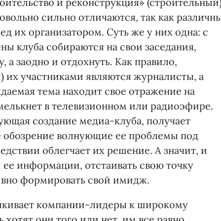
оительство и реконструкция» (строительный)
овольно сильно отличаются, так как различн
д их организатором. Суть же у них одна: с
ы клуба собираются на свои заседания,
 а заодно и отдохнуть. Как правило,
) их участниками являются журналисты, а
ждаемая тема находит свое отражение на
омелькнет в телевизионном или радиоэфире.
ующая создание медиа-клуба, получает
е обозрение волнующие ее проблемы под
едствии облегчает их решение. А значит, и
 ее информации, отстаивать свою точку
ивно формировать свой имидж.
алкивает компании-лидеры к широкому
 хотят они того или нет, им все равно