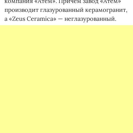
компания «Атем». Причем завод «Атем»
производит глазурованный керамогранит,
а «Zeus Ceramica» — неглазурованный.