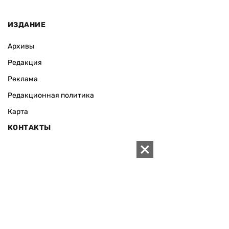
ИЗДАНИЕ
Архивы
Редакция
Реклама
Редакционная политика
Карта
КОНТАКТЫ
01010 Киев, ул. Князей Острожских, 19/1
Телефон редакции:
+380 (44) 280-04-85
Электронная почта редакции:
zn94@ukr.net
Электронная почта службы новостей:
editor@zn.ua
СОЦСЕТИ