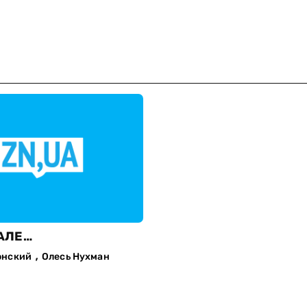
АЛЕ…
,
онский
Олесь Нухман