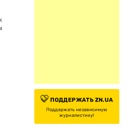
х
я
ПОДДЕРЖАТЬ ZN.UA
Поддержать независимую
журналистику!