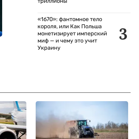
триллионы
«1670»: фантомное тело
короля, или Как Польша
3
монетизирует имперский
миф — и чему это учит
Украину