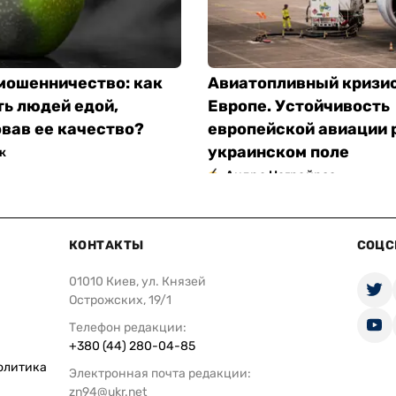
мошенничество: как
Авиатопливный кризис
ь людей едой,
Европе. Устойчивость
вав ее качество?
европейской авиации 
украинском поле
к
Андре Негрейрос
КОНТАКТЫ
СОЦС
01010 Киев, ул. Князей
Острожских, 19/1
Телефон редакции:
+380 (44) 280-04-85
олитика
Электронная почта редакции:
zn94@ukr.net