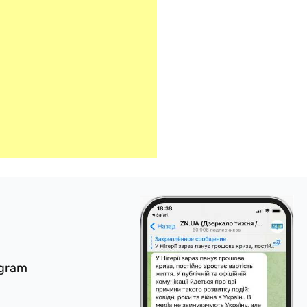
egram