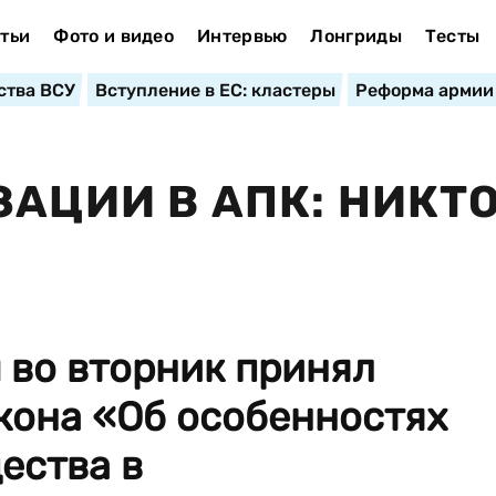
тьи
Фото и видео
Интервью
Лонгриды
Тесты
ства ВСУ
Вступление в ЕС: кластеры
Реформа армии
АЦИИ В АПК: НИКТО
 во вторник принял
кона «Об особенностях
ества в