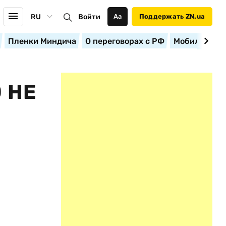
RU
Войти
Аа
Поддержать ZN.ua
Пленки Миндича
О переговорах с РФ
Мобилизация
 НЕ