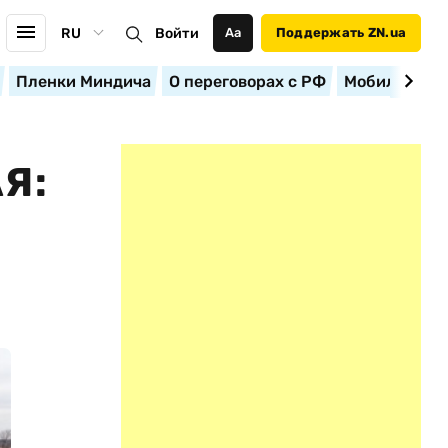
RU
Войти
Аа
Поддержать ZN.ua
Пленки Миндича
О переговорах с РФ
Мобилизация
Я: