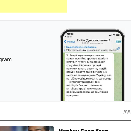
egram