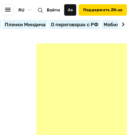
RU
Войти
Аа
Поддержать ZN.ua
Пленки Миндича
О переговорах с РФ
Мобилизация