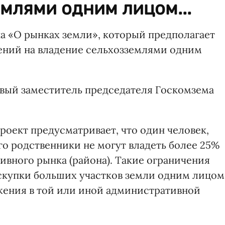
млями одним лицом...
на «О рынках земли», который предполагает
ений на владение сельхозземлями одним
вый заместитель председателя Госкомзема
проект предусматривает, что один человек,
го родственники не могут владеть более 25%
ивного рынка (района). Такие ограничения
 скупки больших участков земли одним лицом
жения в той или иной административной