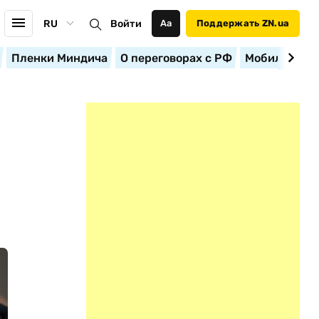
RU
Войти
Аа
Поддержать ZN.ua
Пленки Миндича
О переговорах с РФ
Мобилизация