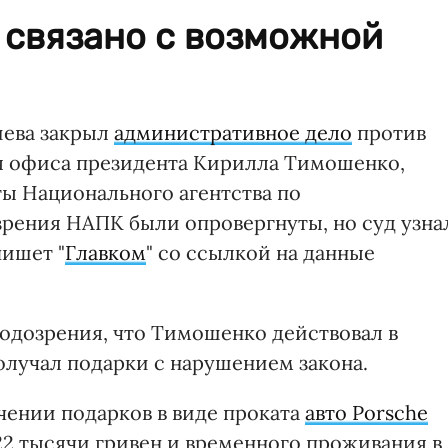
 связано с возможной
иева закрыл
административное дело
против
я офиса президента Кирилла Тимошенко,
ты Национального агентства по
рения НАПК были опровергнуты, но суд узна
ишет "
Главком
" со ссылкой на данные
подозрения, что Тимошенко действовал в
олучал подарки с нарушением закона.
чении подарков в виде проката
авто Porsche
122 тысячи гривен и временного проживания в