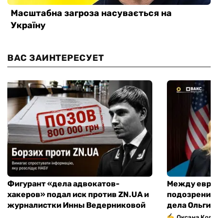
ВАС ЗАИНТЕРЕСУЕТ
Фигурант «дела адвокатов-
Между еврои
хакеров» подал иск против ZN.UA и
подозрениям
журналистки Инны Ведерниковой
дела Ольги 
Оксана Копи