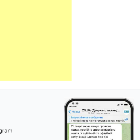
egram