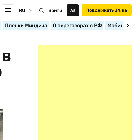
RU
Войти
Аа
Поддержать ZN.ua
Пленки Миндича
О переговорах с РФ
Мобилизация
 В
Ю