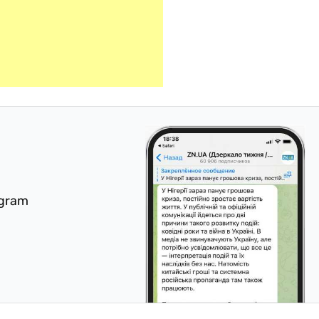
egram