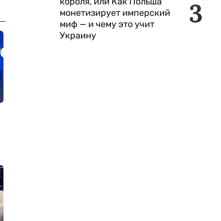
короля, или Как Польша
3
монетизирует имперский
миф — и чему это учит
Украину