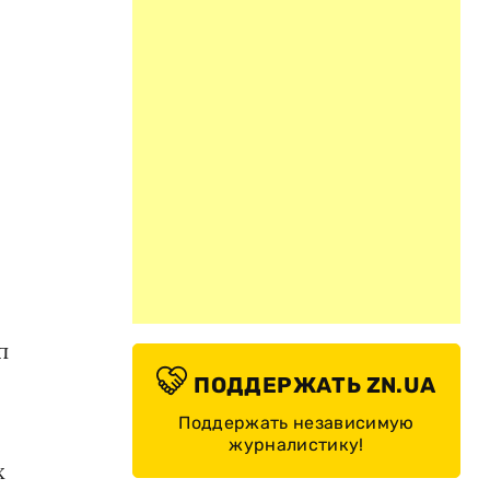
п
ПОДДЕРЖАТЬ ZN.UA
Поддержать независимую
журналистику!
х