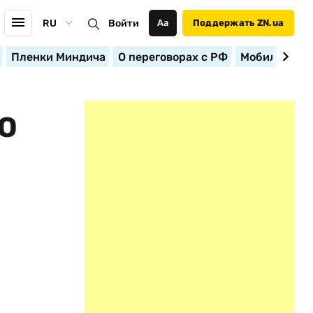
RU
Войти
Аа
Поддержать ZN.ua
Пленки Миндича
О переговорах с РФ
Мобилизация
О