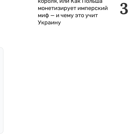
короля, или Как Польша
3
монетизирует имперский
миф — и чему это учит
Украину