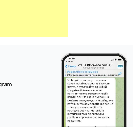
egram