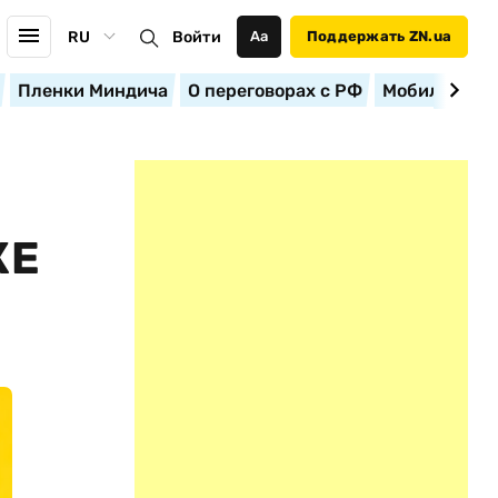
RU
Войти
Аа
Поддержать ZN.ua
Пленки Миндича
О переговорах с РФ
Мобилизация
КЕ