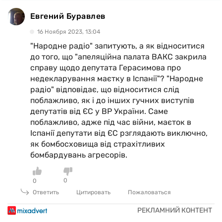
Евгений Буравлев
16 Ноября 2023, 13:04
"Народне радіо" запитують, а як відноситися
до того, що "апеляційна палата ВАКС закрила
справу щодо депутата Герасимова про
недекларування маєтку в Іспанії"? "Народне
радіо" відповідає, що відноситися слід
поблажливо, як і до інших гучних виступів
депутатів від ЄС у ВР України. Саме
поблажливо, адже під час війни, маєток в
Іспанії депутати від ЄС рзглядають виключно,
як бомбосховища від страхітливих
бомбардувань агресорів.
0
0
Ответить
Цитировать
Пожаловаться