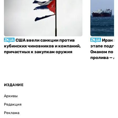
США ввели санкции против
Иран з
кубинских чиновников и компаний,
этапе подго
причастных к закупкам оружия
Оманом по п
пролива — A
ИЗДАНИЕ
Архивы
Редакция
Реклама