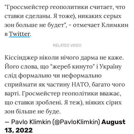
"Гроссмейстер геополитики считает, что
ставки сделаны. Я тоже), никаких серых
зон больше не будет", - отмечает Климкин
в
Twitter
.
RELATED VIDEO
Кіссінджер ніколи нічого дарма не каже.
Його слова, що "жереб кинуто" і Україну
слід формально чи неформально
сприймати як частину НАТО, багато чого
варті. Гросмейстер геополітики вважає,
що ставки зроблені. Я теж), ніяких сірих
зон більше не буде.
— Pavlo Klimkin (@PavloKlimkin)
August
13, 2022