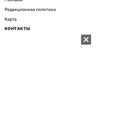
Редакционная политика
Карта
КОНТАКТЫ
01010 Киев, ул. Князей Острожских, 19/1
Телефон редакции:
+380 (44) 280-04-85
Электронная почта редакции:
zn94@ukr.net
Электронная почта службы новостей:
editor@zn.ua
СОЦСЕТИ
ПОДДЕРЖАТЬ ZN.UA
Поддержать независимую
журналистику!